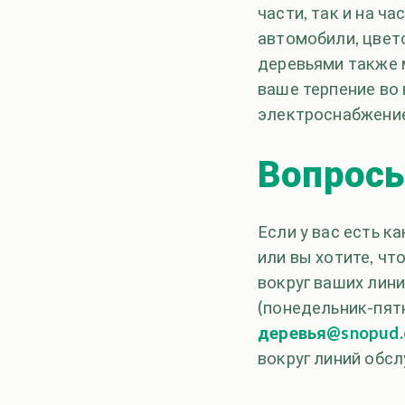
части, так и на ч
автомобили, цвето
деревьями также 
ваше терпение во
электроснабжение
Вопрос
Если у вас есть к
или вы хотите, чт
вокруг ваших лин
(понедельник-пятн
деревья@snopud
вокруг линий обс