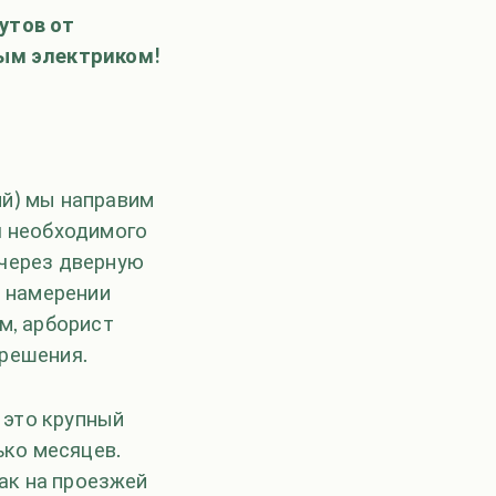
утов от
ым электриком!
ий) мы направим
я необходимого
(через дверную
м намерении
м, арборист
зрешения.
 это крупный
ько месяцев.
как на проезжей