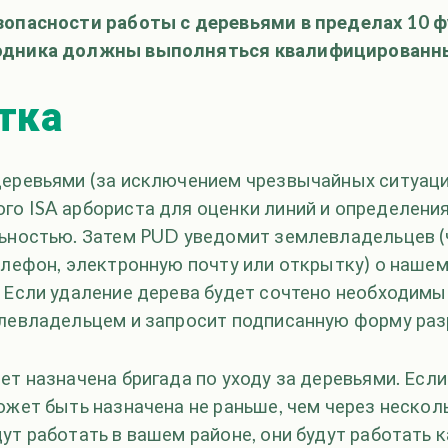
зопасности работы с деревьями в пределах 10 ф
одника должны выполняться квалифицированн
тка
деревьями (за исключением чрезвычайных ситуац
го ISA арбориста для оценки линий и определени
льностью. Затем PUD уведомит землевладельцев 
телефон, электронную почту или открытку) о наше
. Если удаление дерева будет сочтено необходимы
млевладельцем и запросит подписанную форму ра
ет назначена бригада по уходу за деревьями. Если
ожет быть назначена не раньше, чем через нескол
ут работать в вашем районе, они будут работать 