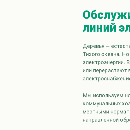
Обслужи
линий э
Деревья — естест
Тихого океана. Н
электроэнергии. 
или перерастают 
электроснабжение
Мы используем но
коммунальных хоз
местными нормати
направленной обр