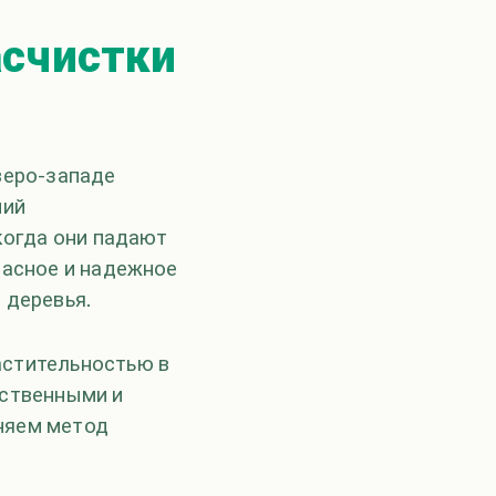
асчистки
веро-западе
ний
когда они падают
пасное и надежное
 деревья.
астительностью в
рственными и
няем метод