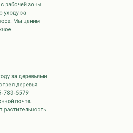
ь с рабочей зоны
о уходу за
лосе. Мы ценим
жное
ходу за деревьями
мотрел деревья
25-783-5579
онной почте.
ет растительность