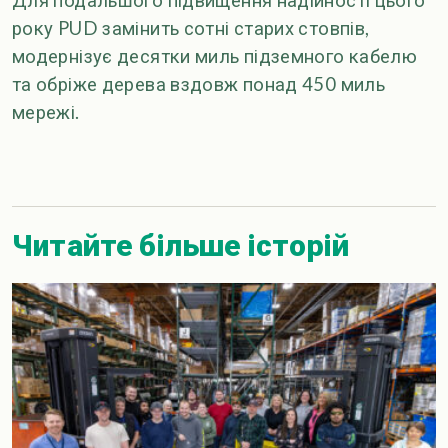
Для подальшого підвищення надійності цього
року PUD замінить сотні старих стовпів,
модернізує десятки миль підземного кабелю
та обріже дерева вздовж понад 450 миль
мережі.
Читайте більше історій