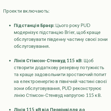
Проекти включають:
Підстанція Браєр:
Цього року PUD
модернізує підстанцію Brier, щоб краще
обслуговувати південну частину своєї зони
обслуговування.
Лінія Стімсон-Стенвуд 115 кВ:
Щоб
створити додаткову резервну потужність
та краще задовольнити зростаючий попит
на електроенергію в північній частині своєї
зони обслуговування, PUD реконструює
лінію Стімсон-Стенвуд напругою 115 кВ.
Лінія 115 кВ від Перрінвілля до