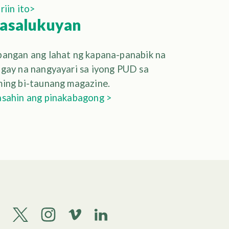
riin ito>
asalukuyan
angan ang lahat ng kapana-panabik na
gay na nangyayari sa iyong PUD sa
ing bi-taunang magazine.
sahin ang pinakabagong >