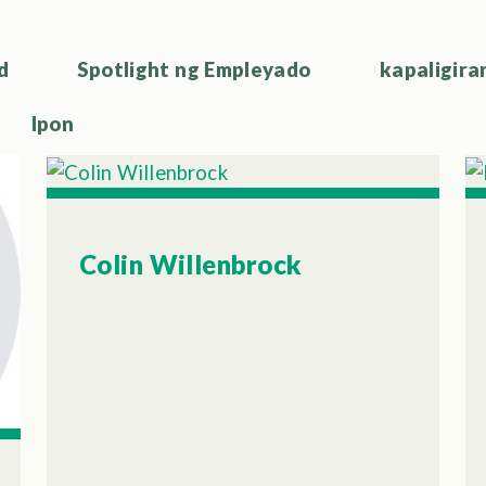
d
Spotlight ng Empleyado
kapaligira
Ipon
Colin Willenbrock