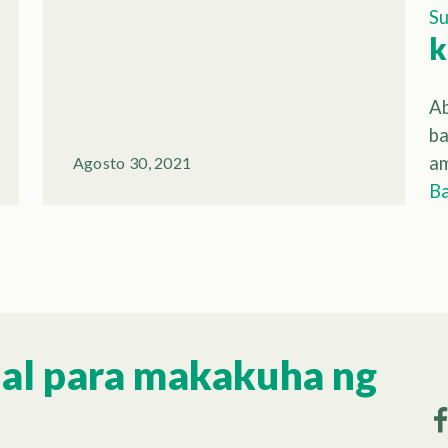
Su
k
Ab
ba
am
Agosto 30, 2021
Ba
ial para makakuha ng