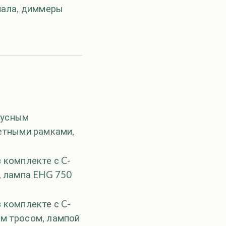
нала, диммеры
окусным
ветными рамками,
в комплекте с C-
, лампа EHG 750
в комплекте с C-
м тросом, лампой