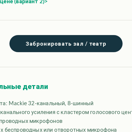
цене (вариант 2)>
Забронировать зал / театр
альные детали
та: Mackie 32-канальный, 8-шинный
канального усиления с кластером голосового цент
спроводных микрофонов
ых беспроводных или отворотных микрофона