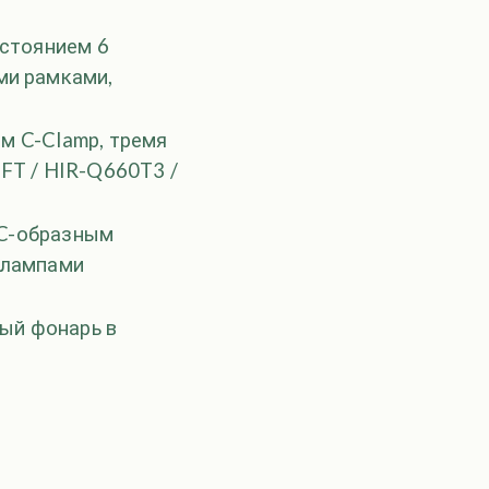
сстоянием 6
ми рамками,
ом C-Clamp, тремя
FT / HIR-Q660T3 /
с C-образным
 лампами
ный фонарь в