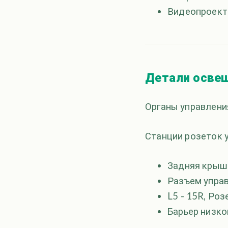
Видеопроект
Детали осве
Органы управлени
Станции розеток у
Задняя крышка
Разъем упра
L5 - 15R, Ро
Барьер низко