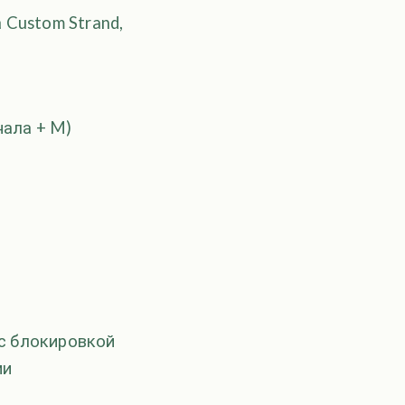
 Custom Strand,
нала + M)
 с блокировкой
ми