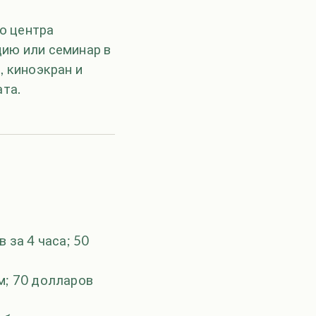
о центра
ию или семинар в
, киноэкран и
ата.
 за 4 часа; 50
м; 70 долларов