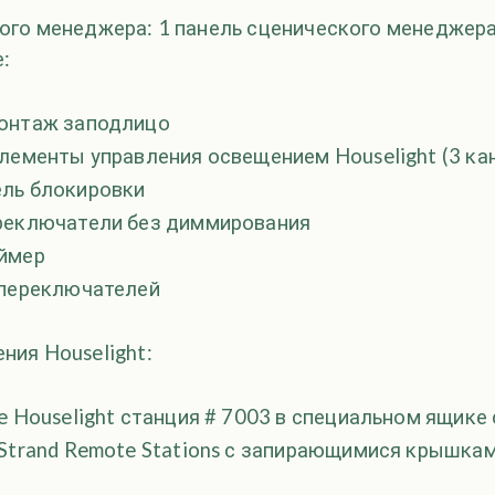
ого менеджера: 1 панель сценического менеджера
:
онтаж заподлицо
лементы управления освещением Houselight (3 ка
ль блокировки
реключатели без диммирования
ймер
 переключателей
ния Houselight:
e Houselight станция # 7003 в специальном ящике
Strand Remote Stations с запирающимися крышка