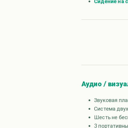
Сидение на с
Аудио / визу
Звуковая пла
Система двух
Шесть не бе
3 портативн