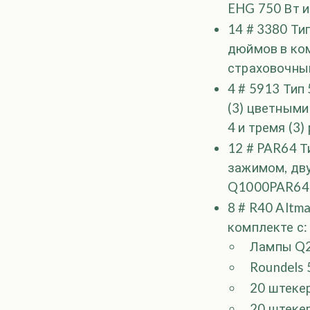
EHG 750 Вт 
14 # 3380 Ти
дюймов в ком
страховочны
4 # 5913 Тип
(3) цветными
4 и тремя (3
12 # PAR64 Т
зажимом, дву
Q1000PAR64 
8 # R40 Altm
комплекте с:
Лампы Q2
Roundels 
20 штеке
20 штеке