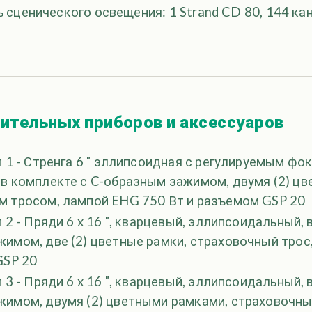
 сценического освещения: 1 Strand CD 80, 144 ка
ительных приборов и аксессуаров
п 1 - Стренга 6 ″ эллипсоидная с регулируемым ф
в комплекте с C-образным зажимом, двумя (2) ц
м тросом, лампой EHG 750 Вт и разъемом GSP 20
 2 - Пряди 6 x 16 ″, кварцевый, эллипсоидальный, 
имом, две (2) цветные рамки, страховочный трос
GSP 20
 3 - Пряди 6 x 16 ″, кварцевый, эллипсоидальный, 
жимом, двумя (2) цветными рамками, страховочны