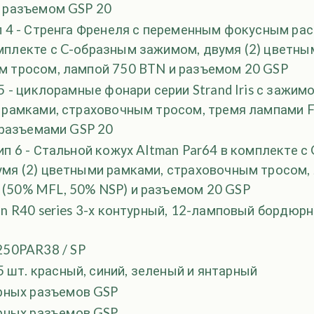
и разъемом GSP 20
п 4 - Стренга Френеля с переменным фокусным ра
плекте с C-образным зажимом, двумя (2) цветны
м тросом, лампой 750 BTN и разъемом 20 GSP
 5 - циклорамные фонари серии Strand Iris с зажим
 рамками, страховочным тросом, тремя лампами F
) разъемами GSP 20
ип 6 - Стальной кожух Altman Par64 в комплекте 
мя (2) цветными рамками, страховочным тросом,
(50% MFL, 50% NSP) и разъемом 20 GSP
an R40 series 3-х контурный, 12-ламповый бордюр
50PAR38 / SP
5 шт. красный, синий, зеленый и янтарный
рных разъемов GSP
рных разъемов GSP