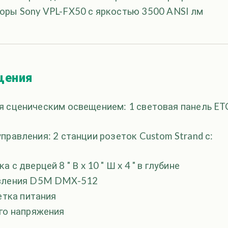
оры Sony VPL-FX50 с яркостью 3500 ANSI лм
щения
я сценическим освещением: 1 световая панель ETC
правления: 2 станции розеток Custom Strand с:
 с дверцей 8 ″ В x 10 ″ Ш x 4 ″ в глубине
вления D5M DMX-512
зетка питания
го напряжения